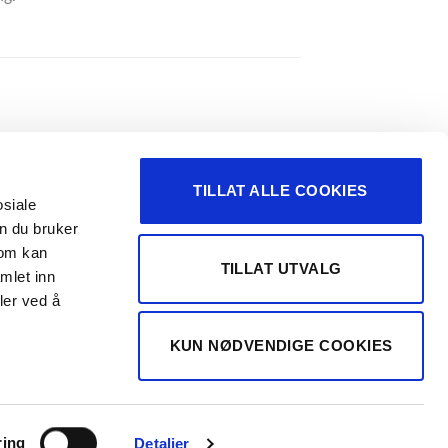
TILLAT ALLE COOKIES
osiale
n du bruker
som kan
TILLAT UTVALG
mlet inn
ler ved å
I-SKINNE
KUN NØDVENDIGE COOKIES
r
Glider
ring
Detaljer