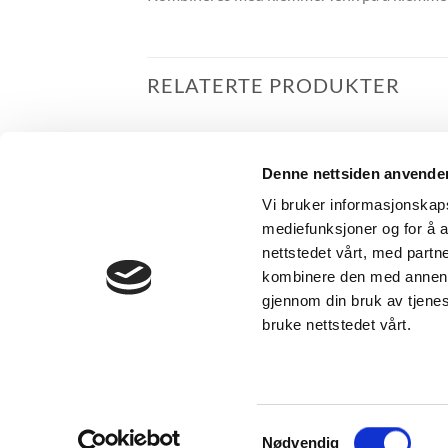
RELATERTE PRODUKTER
Denne nettsiden anvende
Vi bruker informasjonskapsl
mediefunksjoner og for å a
nettstedet vårt, med part
kombinere den med annen in
gjennom din bruk av tjene
bruke nettstedet vårt.
I-SKINNE
I-SKINNE
Reglerbar Vinkel
Takbeslag
OM KIRSCH
KONTAKT
Samtykkevalg
Nødvendig