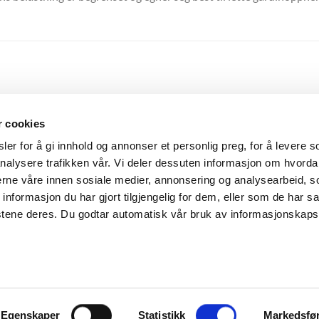
r cookies
er for å gi innhold og annonser et personlig preg, for å levere s
nalysere trafikken vår. Vi deler dessuten informasjon om hvorda
nerne våre innen sosiale medier, annonsering og analysearbeid, 
formasjon du har gjort tilgjengelig for dem, eller som de har sa
stene deres. Du godtar automatisk vår bruk av informasjonskaps
I-SKINNE
I-SKINNE
Vinkel 7 cm
Klemme till glide
Egenskaper
Statistikk
Markedsfø