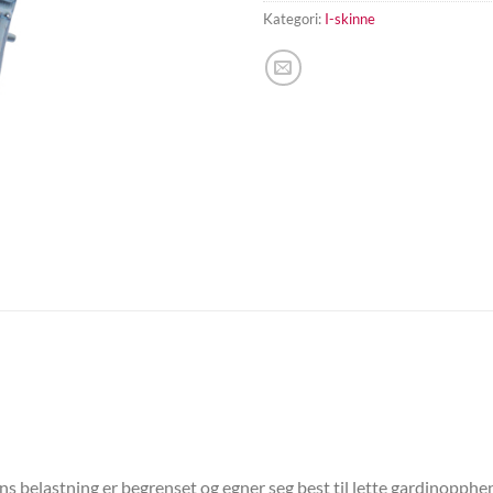
Kategori:
I-skinne
belastning er begrenset og egner seg best til lette gardinopphe