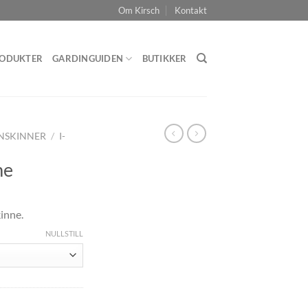
Om Kirsch
Kontakt
ODUKTER
GARDINGUIDEN
BUTIKKER
NSKINNER
/
I-
me
kinne.
NULLSTILL