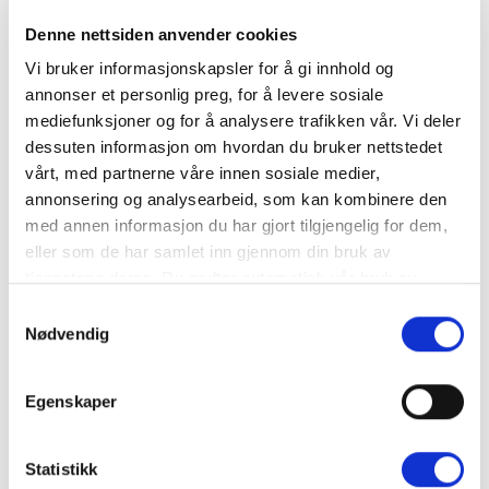
Denne nettsiden anvender cookies
Vi bruker informasjonskapsler for å gi innhold og
annonser et personlig preg, for å levere sosiale
HJEM
/
PRODUKTER
/
GARDINSKINNER
/
U-SKINNE
mediefunksjoner og for å analysere trafikken vår. Vi deler
Klemme
dessuten informasjon om hvordan du bruker nettstedet
vårt, med partnerne våre innen sosiale medier,
annonsering og analysearbeid, som kan kombinere den
med annen informasjon du har gjort tilgjengelig for dem,
eller som de har samlet inn gjennom din bruk av
Klemme som brukes sammen med glider.
tjenestene deres. Du godtar automatisk vår bruk av
NULLSTILL
informasjonskapsler ved å bruke nettstedet vårt.
Samtykkevalg
Størrelser
Nødvendig
Egenskaper
Produktnummer:
094131
Kategori:
U-skinne
Statistikk