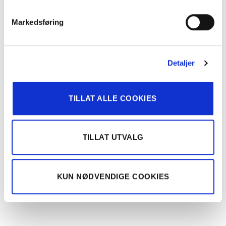
Markedsføring
BESKRIVELSE
Detaljer
TILLEGGSINFORMASJON
TILLAT ALLE COOKIES
Tre klemmen i gliderens øye og klem deretter gardinen opp i
klemmen.
TILLAT UTVALG
Tenk på at klemmene tåler begrenset belastning, og egner seg
best til lette gardinoppheng.
KUN NØDVENDIGE COOKIES
RELATERTE PRODUKTER