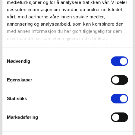
mediefunksjoner og for å analysere trafikken vår. Vi deler
dessuten informasjon om hvordan du bruker nettstedet
vårt, med partnerne våre innen sosiale medier,
annonsering og analysearbeid, som kan kombinere den
med annen informasjon du har gjort tilgjengelig for dem,
OMTAK
eller som de har samlet inn gjennom din bruk av
Drops
tjenestene deres. Du godtar automatisk vår bruk av
informasjonskapsler ved å bruke nettstedet vårt.
Samtykkevalg
Nødvendig
OMTAK
OMTAK
Drops
Siri
Egenskaper
Statistikk
OMTAK
OMTAK
Siri
Siri
Markedsføring