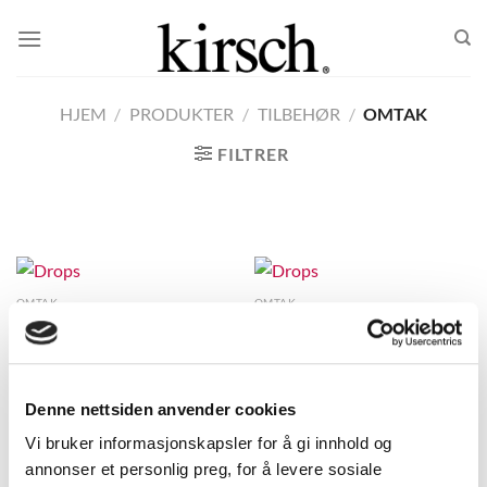
Skip
to
content
HJEM
/
PRODUKTER
/
TILBEHØR
/
OMTAK
FILTRER
OMTAK
OMTAK
Drops
Drops
Denne nettsiden anvender cookies
OMTAK
Vi bruker informasjonskapsler for å gi innhold og
Drops
annonser et personlig preg, for å levere sosiale