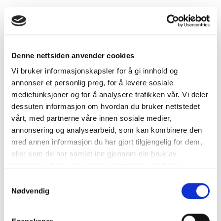
Denne nettsiden anvender cookies
Vi bruker informasjonskapsler for å gi innhold og
annonser et personlig preg, for å levere sosiale
HJEM
/
PRODUKTER
/
GARDINSKINNER
/
ELITE-SKINNE
mediefunksjoner og for å analysere trafikken vår. Vi deler
Bue utvendig 90°
dessuten informasjon om hvordan du bruker nettstedet
vårt, med partnerne våre innen sosiale medier,
annonsering og analysearbeid, som kan kombinere den
med annen informasjon du har gjort tilgjengelig for dem,
eller som de har samlet inn gjennom din bruk av
90 graders bøy om du vil at Elite-skinnen skal runde et
tjenestene deres. Du godtar automatisk vår bruk av
hjørne.
informasjonskapsler ved å bruke nettstedet vårt.
Samtykkevalg
NULLSTILL
Nødvendig
Størrelser