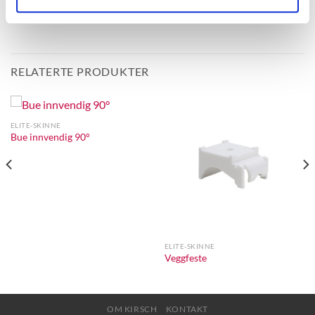
skinnen forblir stabil og ikke svikter.
RELATERTE PRODUKTER
ELITE-SKINNE
Bue innvendig 90°
ELITE-SKINNE
Veggfeste
OM KIRSCH
KONTAKT