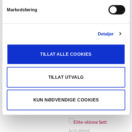
Markedsføring
Detaljer
BESKRIVELSE
TILLEGGSINFORMASJON
TILLAT ALLE COOKIES
Ved å komplettere Elite-skinnen med en skjøtedel kan du få
skinnen din så bred du ønsker.
Vi anbefaler at du bruker en ekstra holder i skjøten slik at
TILLAT UTVALG
skinnen forblir stabil og ikke svikter.
KUN NØDVENDIGE COOKIES
RELATERTE PRODUKTER
ELITE-SKINNE