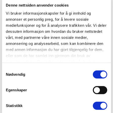
Denne nettsiden anvender cookies
Vi bruker informasjonskapsler for å gi innhold og
annonser et personlig preg, for å levere sosiale
HJEM
/
PRODUKTER
/
GARDINSKINNER
/
ELITE-SKINNE
mediefunksjoner og for å analysere trafikken vår. Vi deler
Skjøtedel
dessuten informasjon om hvordan du bruker nettstedet
vårt, med partnerne våre innen sosiale medier,
annonsering og analysearbeid, som kan kombinere den
med annen informasjon du har gjort tilgjengelig for dem,
eller som de har samlet inn gjennom din bruk av
Skjøtedel som øker makslengden på Elite-skinnen din.
tjenestene deres. Du godtar automatisk vår bruk av
NULLSTILL
informasjonskapsler ved å bruke nettstedet vårt.
Samtykkevalg
Nødvendig
Størrelser
Egenskaper
Produktnummer:
037091
Kategori:
Elite-skinne
Statistikk