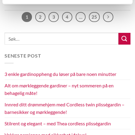
1
2
3
4
…
25
SENESTE POST
3 enkle gardinoppheng du løser på bare noen minutter
Alt om mørkleggende gardiner – nyt sommeren på en
behagelig måte!
Innred ditt drømmehjem med Cordless twin plisségardin –
barnesikker og mørkleggende!
Stilrent og elegant – med Thea cordless plisségardin
Vakker persienne med sikkerhet i fokus!