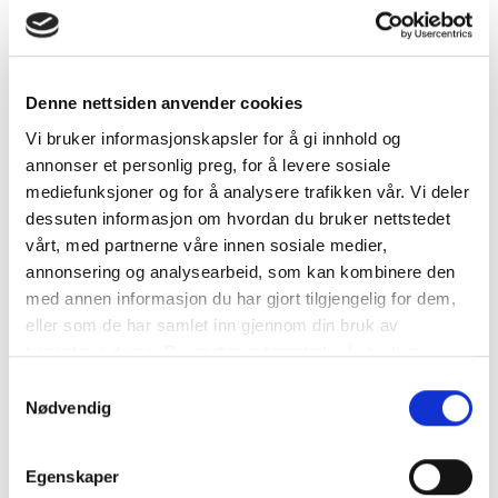
CONTINUE READING
→
premium-3
Denne nettsiden anvender cookies
Vi bruker informasjonskapsler for å gi innhold og
annonser et personlig preg, for å levere sosiale
mediefunksjoner og for å analysere trafikken vår. Vi deler
dessuten informasjon om hvordan du bruker nettstedet
vårt, med partnerne våre innen sosiale medier,
CONTINUE READING
→
annonsering og analysearbeid, som kan kombinere den
med annen informasjon du har gjort tilgjengelig for dem,
eller som de har samlet inn gjennom din bruk av
premium-2
tjenestene deres. Du godtar automatisk vår bruk av
informasjonskapsler ved å bruke nettstedet vårt.
Samtykkevalg
Nødvendig
Egenskaper
CONTINUE READING
→