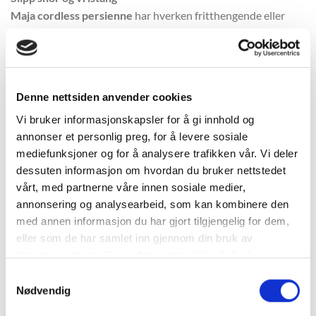
Maja cordless persienne
har hverken fritthengende eller
løse snorer i sidene, eller den mindre dekorative vristangen
synlig. Alle funksjoner ligger i håndtaket. Diskret og enkelt!
Denne nettsiden anvender cookies
Vi bruker informasjonskapsler for å gi innhold og
Naturlig barnesikker persienne
annonser et personlig preg, for å levere sosiale
Alle våre produkter er barnesikre. En del har små beslag som
mediefunksjoner og for å analysere trafikken vår. Vi deler
sikkerhetsgaranti og andre produkter som for eksempel
Maja
dessuten informasjon om hvordan du bruker nettstedet
persienne
, er naturlig barnesikker. Med Maja Cordless
vårt, med partnerne våre innen sosiale medier,
persienne trenger du ikke tenke på at en løs snor gjør
annonsering og analysearbeid, som kan kombinere den
hjemmet utrygt for små barn. Når du ønsker å heve eller
med annen informasjon du har gjort tilgjengelig for dem,
senke persiennen tar du enkelt i håndtaket på persiennens
eller som de har samlet inn gjennom din bruk av
underlist og fører den til ønsket posisjon. Ved å vinkle
tjenestene deres. Du godtar automatisk vår bruk av
håndtaket åpner du opp, eller stenger igjen persiennen.
informasjonskapsler ved å bruke nettstedet vårt.
Samtykkevalg
Nødvendig
Så smart – og 100% barnesikker!