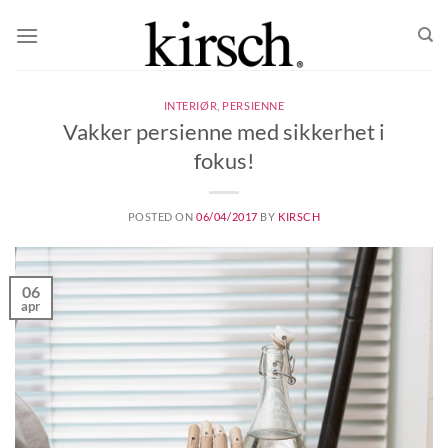
Skip
to
content
INTERIØR
,
PERSIENNE
Vakker persienne med sikkerhet i
fokus!
POSTED ON
06/04/2017
BY
KIRSCH
06
apr