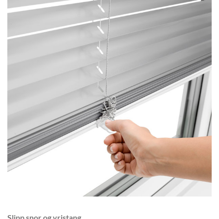
Slipp snor og vristang