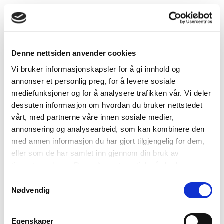
Skip
to
content
HJEM
/
PRODUKTER
/
SOLSKJERMING
/
GARDINER
Denne nettsiden anvender cookies
Vi bruker informasjonskapsler for å gi innhold og
FILTRER
annonser et personlig preg, for å levere sosiale
mediefunksjoner og for å analysere trafikken vår. Vi deler
dessuten informasjon om hvordan du bruker nettstedet
vårt, med partnerne våre innen sosiale medier,
annonsering og analysearbeid, som kan kombinere den
med annen informasjon du har gjort tilgjengelig for dem,
eller som de har samlet inn gjennom din bruk av
tjenestene deres. Du godtar automatisk vår bruk av
informasjonskapsler ved å bruke nettstedet vårt.
Samtykkevalg
Nødvendig
Egenskaper