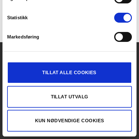
LAMELLGARDINER
Tilbehør: Kulekjedelås,
barnesikker
Statistikk
Markedsføring
OM KIRSCH
KONTAKT
Kirsch 2026 ©
Detaljer
TILLAT ALLE COOKIES
TILLAT UTVALG
KUN NØDVENDIGE COOKIES