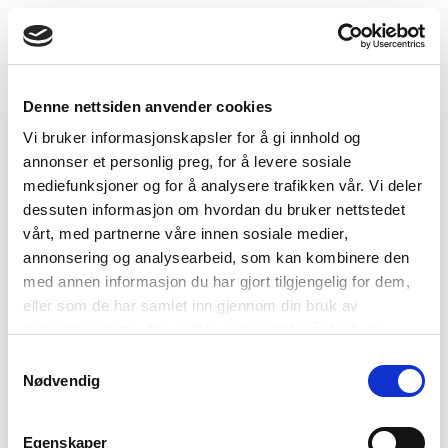
Skip
to
content
HJEM
/
PRODUKTER
/
SOLSKJERMING
/
Denne nettsiden anvender cookies
LAMELLGARDINER
Vi bruker informasjonskapsler for å gi innhold og
FILTRER
annonser et personlig preg, for å levere sosiale
mediefunksjoner og for å analysere trafikken vår. Vi deler
dessuten informasjon om hvordan du bruker nettstedet
vårt, med partnerne våre innen sosiale medier,
annonsering og analysearbeid, som kan kombinere den
med annen informasjon du har gjort tilgjengelig for dem,
eller som de har samlet inn gjennom din bruk av
tjenestene deres. Du godtar automatisk vår bruk av
informasjonskapsler ved å bruke nettstedet vårt.
Samtykkevalg
Nødvendig
Egenskaper