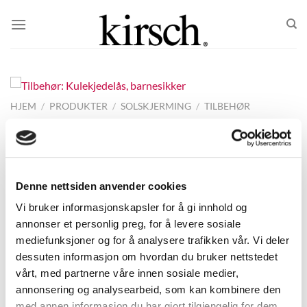
Skip
to
content
HJEM
/
PRODUKTER
/
SOLSKJERMING
/
TILBEHØR
Tilbehør: Kulekjedelås, barnesikker
Denne nettsiden anvender cookies
Reservedel til kulekjede på liftgardin og rullegardin.
Vi bruker informasjonskapsler for å gi innhold og
annonser et personlig preg, for å levere sosiale
mediefunksjoner og for å analysere trafikken vår. Vi deler
Størrelser
dessuten informasjon om hvordan du bruker nettstedet
vårt, med partnerne våre innen sosiale medier,
annonsering og analysearbeid, som kan kombinere den
Produktnummer:
ACSOKKVI
med annen informasjon du har gjort tilgjengelig for dem,